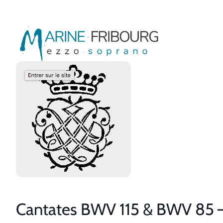
Aller
au
contenu
Cantates BWV 115 & BWV 85 – 