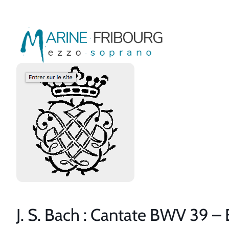
Aller
au
contenu
J. S. Bach : Cantate BWV 39 –